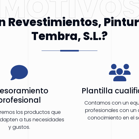
MOTIVO
en Revestimientos, Pintu
Tembra, S.L.?
esoramiento
Plantilla cuali
profesional
Contamos con un equ
profesionales con un
remos los productos que
conocimiento en el s
adapten a tus necesidades
y gustos.